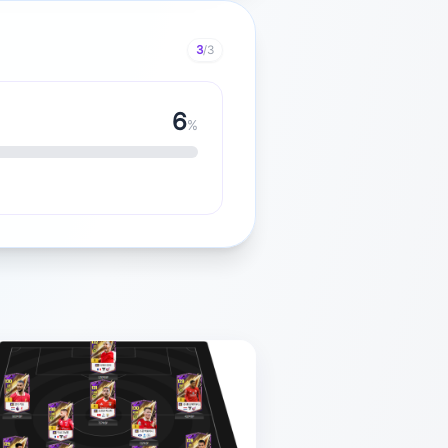
3
/3
7
%